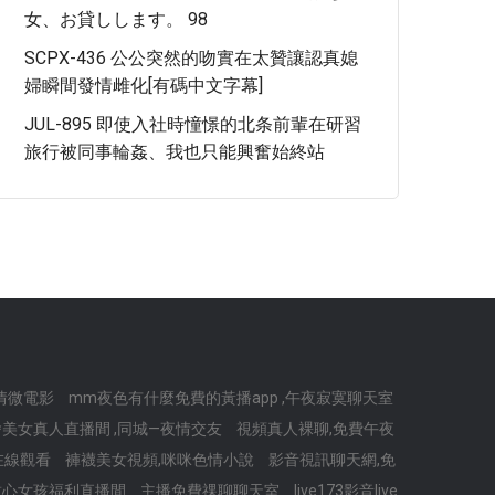
女、お貸しします。 98
SCPX-436 公公突然的吻實在太贊讓認真媳
婦瞬間發情雌化[有碼中文字幕]
JUL-895 即使入社時憧憬的北条前輩在研習
旅行被同事輪姦、我也只能興奮始終站
情微電影
mm夜色有什麼免費的黃播app ,午夜寂寞聊天室
美女真人直播間 ,同城—夜情交友
視頻真人裸聊,免費午夜
播在線觀看
褲襪美女視頻,咪咪色情小說
影音視訊聊天網,免
甜心女孩福利直播間
主播免費祼聊聊天室
live173影音live