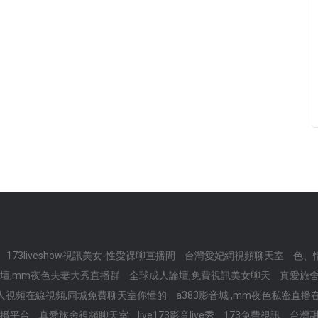
173liveshow視訊美女-性愛裸聊直播間
台灣愛妃網視頻聊天室
色、
t論壇,mm夜色夫妻大秀直播群
全球成人論壇,免費視訊美女聊天
真愛旅舍
人視頻在線視頻,同城免費聊天室你懂的
a383影音城 ,mm夜色私密直
直播平台
真愛旅舍視頻聊天室
live173影音live秀
173免費視訊
台灣