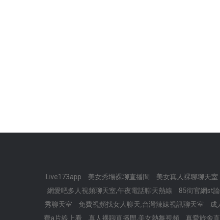
Live173app
美女秀場裸聊直播間
美女真人裸聊聊天室
網愛吧多人視頻聊天室,午夜電話聊天熱線
85街官網s
秀聊天室
免費視頻找女人聊天,台灣辣妹視訊聊天室
成
費a片線上看
真人裸聊直播間,美女熱舞視頻
真愛旅舍