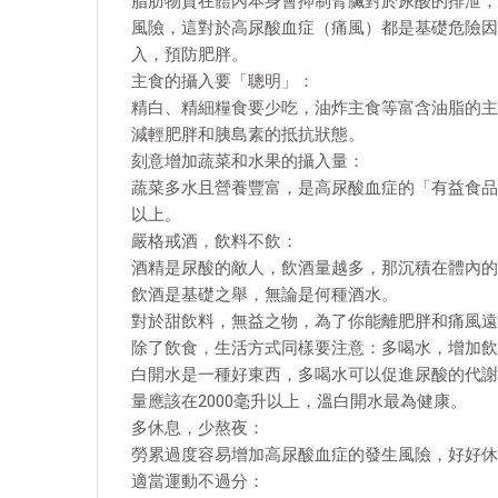
脂肪物質在體內本身會抑制腎臟對於尿酸的排泄，
風險，這對於高尿酸血症（痛風）都是基礎危險因
入，預防肥胖。
主食的攝入要「聰明」：
精白、精細糧食要少吃，油炸主食等富含油脂的主
減輕肥胖和胰島素的抵抗狀態。
刻意增加蔬菜和水果的攝入量：
蔬菜多水且營養豐富，是高尿酸血症的「有益食品」
以上。
嚴格戒酒，飲料不飲：
酒精是尿酸的敵人，飲酒量越多，那沉積在體內的
飲酒是基礎之舉，無論是何種酒水。
對於甜飲料，無益之物，為了你能離肥胖和痛風遠
除了飲食，生活方式同樣要注意：多喝水，增加飲
白開水是一種好東西，多喝水可以促進尿酸的代謝
量應該在2000毫升以上，溫白開水最為健康。
多休息，少熬夜：
勞累過度容易增加高尿酸血症的發生風險，好好休
適當運動不過分：