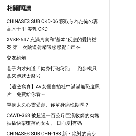
相關閱讀
CHINASES SUB CKD-06 寝取られた俺の妻
高木千里 美乳 CKD
XVSR-647 充滿真實和“基本”反應的愛情檔
案 第一次陰道射精讓您感覺自己在
交友約炮
巷子內才知道「健身打砲5招」，跑步機只
拿來跑就太廢啦
【過激寫真】AV女優自拍社中滿滿無恥度照
片，免費給你看～
單身太久心靈受創、你單身病晚期嗎？
CAWD-368 被超過一百公斤巨漢教師的肉塊
抽插快樂墮落的女友。 日向夏[有碼
CHINASES SUB CHN-188 新・絶対的美少