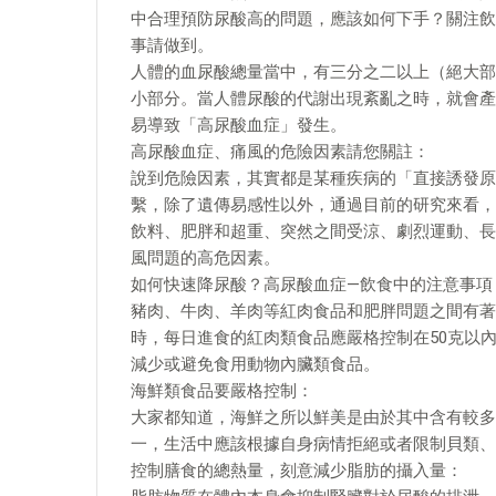
中合理預防尿酸高的問題，應該如何下手？關注飲
事請做到。
人體的血尿酸總量當中，有三分之二以上（絕大部
小部分。當人體尿酸的代謝出現紊亂之時，就會產
易導致「高尿酸血症」發生。
高尿酸血症、痛風的危險因素請您關註：
說到危險因素，其實都是某種疾病的「直接誘發原
繫，除了遺傳易感性以外，通過目前的研究來看，
飲料、肥胖和超重、突然之間受涼、劇烈運動、長
風問題的高危因素。
如何快速降尿酸？高尿酸血症—飲食中的注意事項
豬肉、牛肉、羊肉等紅肉食品和肥胖問題之間有著
時，每日進食的紅肉類食品應嚴格控制在50克以
減少或避免食用動物內臟類食品。
海鮮類食品要嚴格控制：
大家都知道，海鮮之所以鮮美是由於其中含有較多
一，生活中應該根據自身病情拒絕或者限制貝類、
控制膳食的總熱量，刻意減少脂肪的攝入量：