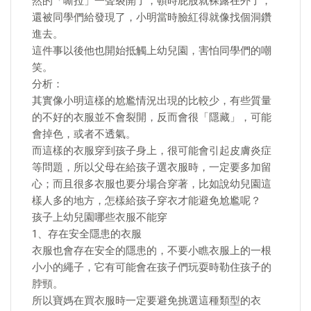
然的「嘶拉」一聲裂開了，頓時屁股就裸露在外了，
還被同學們給發現了，小明當時臉紅得就像找個洞鑽
進去。
這件事以後他也開始抵觸上幼兒園，害怕同學們的嘲
笑。
分析：
其實像小明這樣的尬尷情況出現的比較少，有些質量
的不好的衣服並不會裂開，反而會很「隱藏」，可能
會掉色，或者不透氣。
而這樣的衣服穿到孩子身上，很可能會引起皮膚炎症
等問題，所以父母在給孩子選衣服時，一定要多加留
心；而且很多衣服也要分場合穿著，比如說幼兒園這
樣人多的地方，怎樣給孩子穿衣才能避免尬尷呢？
孩子上幼兒園哪些衣服不能穿
1、存在安全隱患的衣服
衣服也會存在安全的隱患的，不要小瞧衣服上的一根
小小的繩子，它有可能會在孩子們玩耍時勒住孩子的
脖頸。
所以寶媽在買衣服時一定要避免挑選這種類型的衣