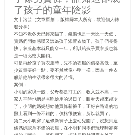
了孩子的童年陰影
文丨洛芸（文章原創 ，版權歸本人所有，歡迎個人轉
發分享）
不知不覺冬天已經來臨了，氣溫也是一天比一天低，
寶媽們開始感嘆又該為孩子添置衣物了。孩子們長得
快，衣服基本就只能穿一年，所以給孩子買衣服也算
是一項比較大開銷。
可是再給孩子買衣服時，先不論衣服的價格高低，至
少質量要好一點，要不然就像小明一樣，因為一件衣
服給他的生活帶來很大的苦惱。
案例：
小明的家境一般，父母都是打工的，收入並不高，一
家人平時也總是省吃儉用的過日子，眼看天越來越冷
了，小明的媽媽想給他買條新褲子，正好在路邊的地
攤上看到一條不錯的，價格很便宜，所以就買了。
第二天小明穿了這條新褲子上去幼兒園了，沒想到這
條媽媽認為不錯的衣服，在小明和同學們玩球時卻突