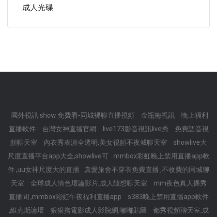
成人光碟
國外視訊 show 免費看-同城裸聊直播視頻
金瓶梅視訊
晚上福利
直播軟件
台灣女神直播官網
live173影音視訊live秀
免費語音視
頻聊天室
內衣秀表演全透明,美女視頻不夜城聊天室
showlive大
尺度直播平台app大全,showlive可
mmbox彩虹晚上禁用直播app軟
件 ,uu女神尺度大的直播
真愛旅舍不穿衣免費直播 ,不收費的同城聊
天室
全球成人情色壇論影片,成人隨想聊天室
mm夜色真人裸秀
直播間 ,mmbox彩虹午夜福利直播app
s383晚上禁用直播app軟件
,維克斯論壇
狠狠擼電影成人影院網,嘟嘟貼圖
都秀視頻聊天室,成