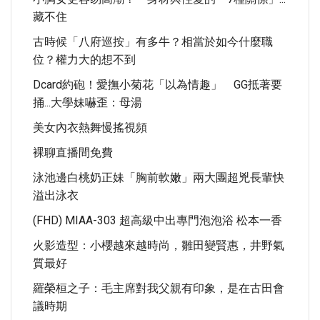
藏不住
古時候「八府巡按」有多牛？相當於如今什麼職
位？權力大的想不到
Dcard約砲！愛撫小菊花「以為情趣」 GG抵著要
捅...大學妹嚇歪：母湯
美女內衣熱舞慢搖視頻
裸聊直播間免費
泳池邊白桃奶正妹「胸前軟嫩」兩大團超兇長輩快
溢出泳衣
(FHD) MIAA-303 超高級中出專門泡泡浴 松本一香
火影造型：小櫻越來越時尚，雛田變賢惠，井野氣
質最好
羅榮桓之子：毛主席對我父親有印象，是在古田會
議時期