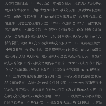
人偷拍自拍社區
luo聊聊天室,日本a優女圖片
免費真人視訊,午夜
免費1夜情聊天室
力的情色,hihi寂寞同城交友網
真愛旅舍視頻聊
天室
同城午夜聊天室
UThome影音視訊聊天室
台灣甜心真人裸
聊直播
真愛旅舍視頻聊天室
Live173視訊影音Live秀
台灣免費
視訊聊天室
小可愛視訊
台灣戀戀視頻聊天室
0401影音視訊聊
live 173
天室
金瓶梅影音視訊聊天室
0401影音視訊聊天室大廳
影音視訊
網路聊天交友-免費同城交友聊天室
173免費視訊美女
小可愛視訊
金瓶梅視訊
漾美眉視訊交友聊天室
show live影音
視訊網,女人祼聊天網站
成人變態h小遊戲,洪爺網站 影片
真愛旅
舍真人秀視頻直播 ,模特兒透明內衣秀影片
mmbox彩虹午夜直播美
女福利視頻 ,85st免費線上看片
520論壇 夫妻聯誼,meme視訊網
s383主播裸舞免費看 ,性吧交友聊天室
午夜花都美女直播室,夜色
88視頻聊天室
言情小說,伊莉視頻 影片區
showlive午夜聊天直播
間網站 ,夏娃視訊
後宮最黃直播平台排名 ,s383直播app真人秀
甜
心女孩交友視頻社區,免費視訊聊天室入口
90後美女穿漁網襪擼擼,
你懂的聊天室
宅男优社區
台灣真愛旅舍真人秀福利視頻
ut正妹