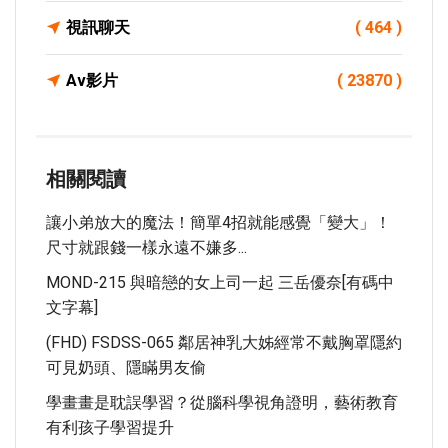
視訊聊天
( 464 )
Av影片
( 23870 )
相關閱讀
讓小弟放大的魔法！簡單4招就能感覺「變大」！
尺寸就跟錢一樣永遠不嫌多...
MOND-215 與暗戀的女上司一起 三岳優奈[有碼中
文字幕]
(FHD) FSDSS-065 鄰居神乳大姊經常不戴胸罩隱約
可見奶頭、隱瞞男友偷
學畫畫是耽誤學習？從腦科學視角證明，藝術教育
有利孩子學習提升