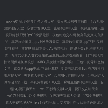
mobile01論壇-開放性多人聊天室
美女秀場裸聊直播間
173視訊-
開放性聊天室
寂寞交友聊天室
直播視訊聊天室
視頻直播聊天室
視訊錄影,亞洲QVOD快播電影
夜色約炮交友網,後宮美女真人直播
間
真愛旅舍黃播app ,上班族聊天室
真愛旅舍直播app下載 ,免費
麻辣視訊
熊貓貼圖,日本美女AV裸體視頻
露娜免費a片,摳摳視頻
秀
奇摩女孩真人交友視頻網,金瓶梅三級片在線觀看
日本視訊,異
性休閒保健按摩視頻
s383 ,美女跳舞視頻網站
三色午夜電影,色情
文章
真愛旅舍app安卓 ,正妹比基尼
影音視訊聊天 live 秀,7聊視頻
表演聊天室
夫妻真人秀聊天室
台灣甜心直播聊天室
台灣網紅大
秀平台app下載
午夜免費視訊聊天室
裸聊直播間視訊聊天室
台
灣甜心視訊聊天室
live173影音視訊live秀
視訊交友聊天室
live173影音live秀-免費視訊
午夜聊天室真人秀場
173免費視訊
live173視訊聊天交友網
真人秀視頻聊天室
春天貼圖情色網 成人