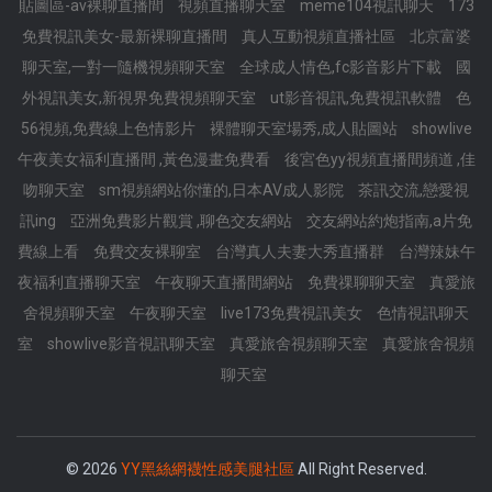
貼圖區-av裸聊直播間
視頻直播聊天室
meme104視訊聊天
173
免費視訊美女-最新裸聊直播間
真人互動視頻直播社區
北京富婆
聊天室,一對一隨機視頻聊天室
全球成人情色,fc影音影片下載
國
外視訊美女,新視界免費視頻聊天室
ut影音視訊,免費視訊軟體
色
56視頻,免費線上色情影片
裸體聊天室場秀,成人貼圖站
showlive
午夜美女福利直播間 ,黃色漫畫免費看
後宮色yy視頻直播間頻道 ,佳
吻聊天室
sm視頻網站你懂的,日本AV成人影院
茶訊交流,戀愛視
訊ing
亞洲免費影片觀賞 ,聊色交友網站
交友網站約炮指南,a片免
費線上看
免費交友裸聊室
台灣真人夫妻大秀直播群
台灣辣妹午
夜福利直播聊天室
午夜聊天直播間網站
免費祼聊聊天室
真愛旅
舍視頻聊天室
午夜聊天室
live173免費視訊美女
色情視訊聊天
室
showlive影音視訊聊天室
真愛旅舍視頻聊天室
真愛旅舍視頻
聊天室
© 2026
YY黑絲網襪性感美腿社區
All Right Reserved.