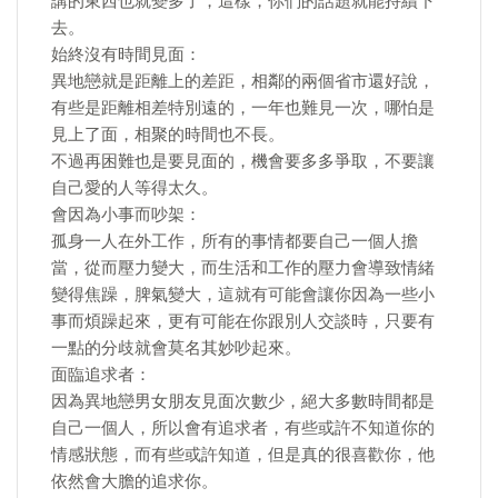
講的東西也就變多了，這樣，你們的話題就能持續下
去。
始終沒有時間見面：
異地戀就是距離上的差距，相鄰的兩個省市還好說，
有些是距離相差特別遠的，一年也難見一次，哪怕是
見上了面，相聚的時間也不長。
不過再困難也是要見面的，機會要多多爭取，不要讓
自己愛的人等得太久。
會因為小事而吵架：
孤身一人在外工作，所有的事情都要自己一個人擔
當，從而壓力變大，而生活和工作的壓力會導致情緒
變得焦躁，脾氣變大，這就有可能會讓你因為一些小
事而煩躁起來，更有可能在你跟別人交談時，只要有
一點的分歧就會莫名其妙吵起來。
面臨追求者：
因為異地戀男女朋友見面次數少，絕大多數時間都是
自己一個人，所以會有追求者，有些或許不知道你的
情感狀態，而有些或許知道，但是真的很喜歡你，他
依然會大膽的追求你。