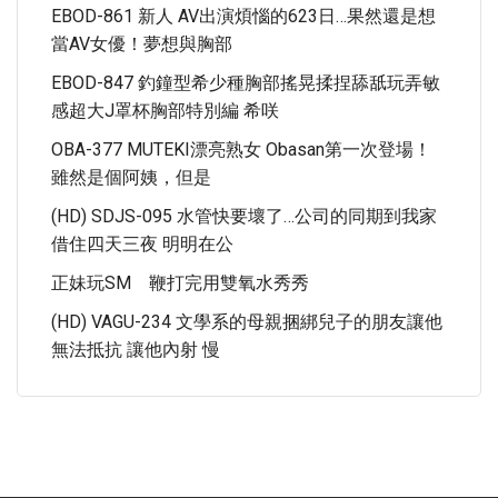
EBOD-861 新人 AV出演煩惱的623日…果然還是想
當AV女優！夢想與胸部
EBOD-847 釣鐘型希少種胸部搖晃揉捏舔舐玩弄敏
感超大J罩杯胸部特別編 希咲
OBA-377 MUTEKI漂亮熟女 Obasan第一次登場！
雖然是個阿姨，但是
(HD) SDJS-095 水管快要壞了…公司的同期到我家
借住四天三夜 明明在公
正妹玩SM 鞭打完用雙氧水秀秀
(HD) VAGU-234 文學系的母親捆綁兒子的朋友讓他
無法抵抗 讓他內射 慢