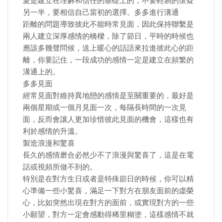
愛是建立在理解和信任的基礎上的，不要輕易的懷疑
另一半，要相信自己當初的選擇。多多進行溝通
距離的問題導致彼此不能時常見面，因此保持聯繫是
兩人建立深厚感情的橋樑，除了節日，平時的時候也
應該多幾聲問候，送上暖心的話語來拉進彼此心的距
離，你要記住，一段成功的感情一定是建立在頻繁的
溝通上的。
多多見面
經常見面對維持異地戀的感情是至關重要的，最好是
兩個星期或一個月見面一次，每隔長時間的一次見
面，反而會讓人更加珍惜彼此見面的機會，這樣也有
利於感情的升溫。
製造浪漫和驚喜
長久的感情磨合必然少不了浪漫與驚喜了，這是在電
話或視頻所做不到的。
特別是在對方生日或者是特殊節日的時候，你可以精
心準備一些小驚喜，滿足一下對方在朋友面前的虛榮
心，比如突然出現在對方的面前，或實現對方的一些
小願望，對方一定會感動得稀里糊塗，這樣感情不就