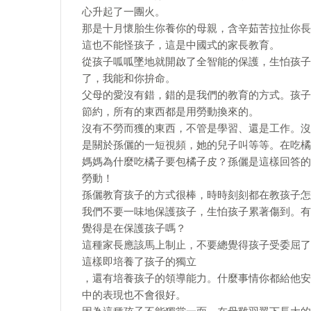
心升起了一團火。
那是十月懷胎生你養你的母親，含辛茹苦拉扯你長
這也不能怪孩子，這是中國式的家長教育。
從孩子呱呱墜地就開啟了全智能的保護，生怕孩子
了，我能和你拚命。
父母的愛沒有錯，錯的是我們的教育的方式。孩子
節約，所有的東西都是用勞動換來的。
沒有不勞而獲的東西，不管是學習、還是工作。沒
是關於孫儷的一短視頻，她的兒子叫等等。在吃橘
媽媽為什麼吃橘子要包橘子皮？孫儷是這樣回答的
勞動！
孫儷教育孩子的方式很棒，時時刻刻都在教孩子怎
我們不要一味地保護孩子，生怕孩子累著傷到。有
覺得是在保護孩子嗎？
這種家長應該馬上制止，不要總覺得孩子受委屈了
這樣即培養了孩子的獨立
，還有培養孩子的領導能力。什麼事情你都給他安
中的表現也不會很好。