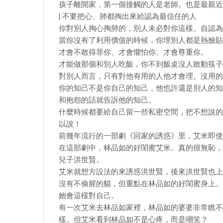
孩子離開家，第一個接觸的人是老師。也是最親近
¦ 不要把心、肺都掏出來給認為最信任的人
你對別人掏心掏肺的，別人未必對你這樣。自認為
當你沒有了利用價值的時候，你理別人都是熱臉貼
才會不敢得罪你、才會懼怕你、才會尊重你。
才能做那個和別人吃飯，你不到飯桌沒人敢動筷子
對別人而言，只有對他有用的人他才會理。沒用的
你的知己不是你自己的知己，他也許還是別人的知
和抱怨的話就告訴他的知己。
什麼時候都要給自己留一些私密空間，把不想說的
以說！
前幾年流行的一部劇《回家的誘惑》里，艾米即使
在這部劇中，林品如的好閨蜜艾米。真的很無恥，
兒子洪世賢。
艾米就想方設法的來誘惑洪世賢，後來洪世賢也上
沒有不偷腥的貓，但重點在林品如的好閨蜜身上。
她會這樣對自己。
有一次艾米去林品如家裡，林品如的婆婆非常瞧不
樣。但艾米看到林品如不是心疼，而是嘲笑？