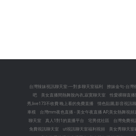
台灣辣妹視訊聊天室-一對多聊天室福利
撩妹金句-台灣
吧
美女直播間熱舞脫內衣,寂寞聊天室
性愛裸聊直播
秀,live173不收費 晚上看的免費直播
情色貼圖,影音視訊聊天 
車模
台灣mm夜色直播 - 美女午夜直播 AP,美女熱舞視
聊天室
真人1對1的直播平台
宅男优社區
台灣免費視
免費視訊聊天室
ut視訊聊天室福利視頻
美女秀聊天室