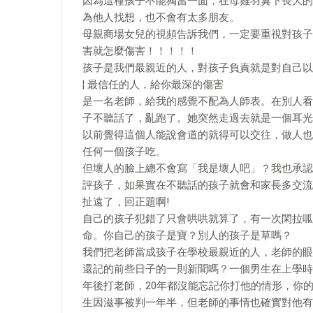
因為這種孩子不能獨當一面，在母雞羽翼下長大的
為他人找想，也不會有太多朋友。
母親商場女兒的視頻告訴我們，一定要重視對孩子
害就怎麼傷害！！！！！
孩子是我們最親近的人，對孩子負責就是對自己以
¦ 最信任的人，給你最深的傷害
是一名老師，給我的感覺不配為人師表。在別人看
子不聽話了，亂跑了。她突然走過去就是一個耳光
以前覺得這個人能說會道的就得可以交往，做人也
任何一個孩子吃。
但壞人的臉上總不會寫「我是壞人吧」？我也承認
評孩子，如果實在不聽話的孩子就會和家長多交流
扯遠了，回正題啊!
自己的孩子犯錯了只會哄哄就算了，有一次閑拉呱
命。你自己的孩子是寶？別人的孩子是草嗎？
我們把老師當成孩子在學校最親近的人，老師的眼
還記的前些日子的一則新聞嗎？一個男生在上學時
年後打老師，20年都沒能忘記你打他的情形，你
生因滋事被判一年半，但老師的事情也確實對他有