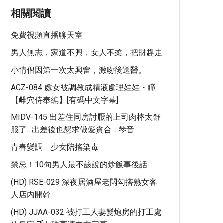
相關閱讀
免費視頻直播聊天室
男人無志，家道不興，女人不柔，把財趕走
小情侶因第一次太興奮，激吻後送醫。
ACZ-084 處女被調教成精液處理娃娃・瞳
【雌穴侍奉編】[有碼中文字幕]
MIDV-145 出差住同房討厭的上司肉棒太舒
服了…出差後也懇求做愛貪合… 琴音
青春變調 少女陪搖染毒
禁忌！10句男人最不該說的炒飯事後話
(HD) RSE-029 深夜居酒屋老闆勾搭熟女客
人店內開幹
(HD) JJAA-032 被打工人妻變炮房的打工處