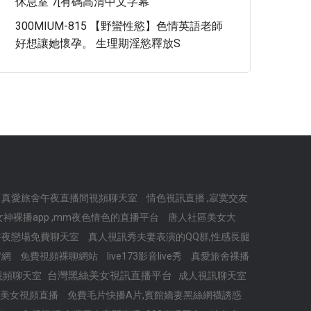
休息室 7[有碼高清中文字幕
300MIUM-815 【野蠻性慾】色情英語老師
好想讓她懷孕。 生理期淫慾釋放S
真愛旅舍午夜直播間視頻聊天室
情色視訊直播 ,寂寞交友
女神裸播app ,mm夜色情色的直播平台
唐人社區美女大
午夜戀場免費聊天室
真人視訊秀夫妻表演的QQ群,性感長腿
官網
免費視頻裸聊網站
live173影音live秀
真愛旅舍裸播
台灣黑絲美女視訊直播平台
視頻聊天室
成人視訊聊天室
午夜美女視頻直播
免費毛片快播A片,賓館嬌妻黑絲網襪誘惑