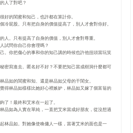
的人了對吧？
很好的閨蜜和知己，也許都在算計你。
個冷屁股。只有把自身的價值提高了，別人才會對你好。
的人。只有提高了自身的價值，別人才會對尊重。
人試問你自己你會理嗎？
己。你把傷心的事和你的知己講的時候也許他扭頭當玩笑
秘密寫進去。匿名好不好？不要把知己當成樹洞什麼都可
林品如的閨蜜和知、還是林品如父母的干閨女。
覺得林品如樣樣比她好心裡嫉妒，林品如又嫁了個富翁的
鉤了！最終和艾米在一起了。
林品如為人實在單純，一直把艾米當成好朋友，從沒想過
起林品如。對她像使喚傭人一樣，當著艾米的面也是一