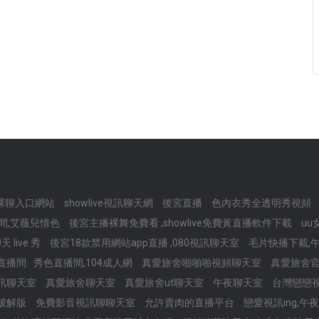
裸聊入口網站
showlive視訊聊天網
後宮直播
色內衣秀全透明秀視頻
間,艾薇兒情色
後宮主播裸舞免費看 ,showlive免費黃直播軟件下載
uu
live 秀
後宮18款禁用網站app直播 ,080視訊聊天室
毛片快播下載,
頻直播間
秀色直播間,104成人網
真愛旅舍啪啪啪視頻聊天室
真愛旅舍
訊聊天室
真愛旅舍聊天室
真愛旅舍ut聊天室
午夜聊天室
台灣戀戀
破解版
免費影音視訊聊聊天室
允許賣肉的直播平台
戀愛視訊ing,