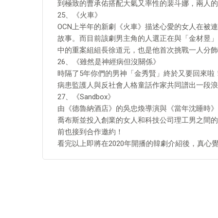
到極致的曹承佑搭配大氣又率性的裴斗娜，兩人的
25、《火車》
OCN上半年的新劇《火車》描述心愛的女人在被
故事。而目前該劇男主角的人選正在與「金材昱」
中的重案組組長徐道元，也是他首次挑戰一人分飾
26、《雖然是神經病但沒關係》
時隔了5年你們的男神「金秀賢」終於又要回來啦
病患監護人與反社會人格童話作家共同譜出一段浪
27、《Sandbox》
由《德魯納酒店》的吳忠煥導演與《當年沈睡時》的
喬布斯並投入創業的女人和科技公司理工男之間的
前也接到合作邀約！
看完以上即將在2020年開播的韓劇介紹後，真心