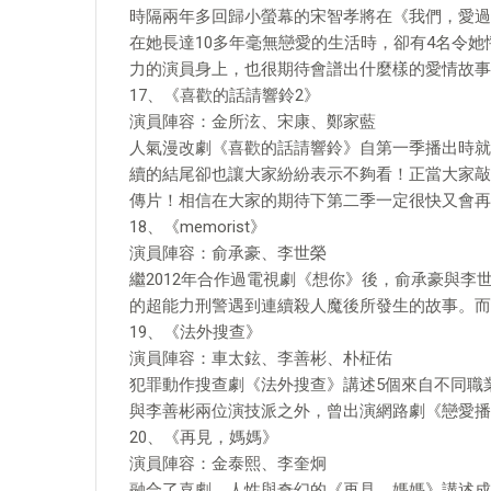
時隔兩年多回歸小螢幕的宋智孝將在《我們，愛過
在她長達10多年毫無戀愛的生活時，卻有4名令
力的演員身上，也很期待會譜出什麼樣的愛情故事
17、《喜歡的話請響鈴2》
演員陣容：金所泫、宋康、鄭家藍
人氣漫改劇《喜歡的話請響鈴》自第一季播出時就
續的結尾卻也讓大家紛紛表示不夠看！正當大家敲
傳片！相信在大家的期待下第二季一定很快又會再
18、《memorist》
演員陣容：俞承豪、李世榮
繼2012年合作過電視劇《想你》後，俞承豪與李世
的超能力刑警遇到連續殺人魔後所發生的故事。而
19、《法外搜查》
演員陣容：車太鉉、李善彬、朴柾佑
犯罪動作搜查劇《法外搜查》講述5個來自不同職
與李善彬兩位演技派之外，曾出演網路劇《戀愛播
20、《再見，媽媽》
演員陣容：金泰熙、李奎炯
融合了喜劇、人性與奇幻的《再見，媽媽》講述成