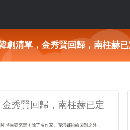
7部韓劇清單，金秀賢回歸，南柱赫
單，金秀賢回歸，南柱赫已定
少韓劇即將重磅來襲！除了名作家、導演都紛紛回歸之外，