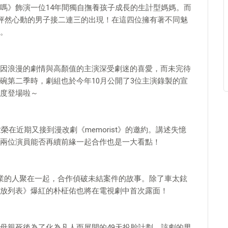
嗎》飾演一位14年間獨自撫養孩子成長的生計型媽媽。而
她怦然心動的男子接二連三的出現！在這四位擁有著不同魅
。
因浪漫的劇情與高顏值的主演深受劇迷的喜愛，而未完待
碗第二季時，劇組也於今年10月公開了3位主演錄製的宣
度登場啦～
榮在近期又接到漫改劇《memorist》的邀約。講述失憶
兩位演員能否再續前緣一起合作也是一大看點！
業的人聚在一起，合作偵破未結案件的故事。除了車太鉉
放列表》爆紅的朴柾佑也將在電視劇中首次露面！
母親死後為了化為凡人而展開的49天投胎計劃。該劇的男