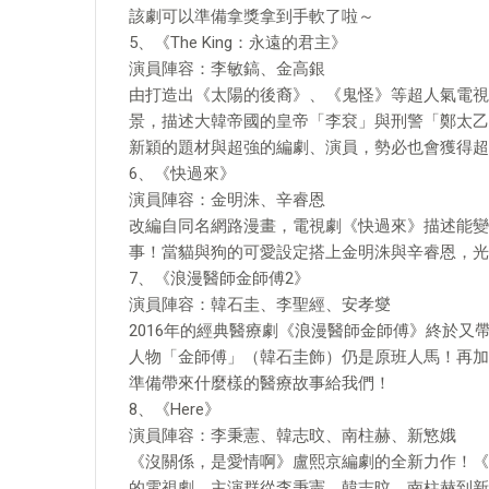
該劇可以準備拿獎拿到手軟了啦～
5、《The King：永遠的君主》
演員陣容：李敏鎬、金高銀
由打造出《太陽的後裔》、《鬼怪》等超人氣電視
景，描述大韓帝國的皇帝「李袞」與刑警「鄭太乙
新穎的題材與超強的編劇、演員，勢必也會獲得超
6、《快過來》
演員陣容：金明洙、辛睿恩
改編自同名網路漫畫，電視劇《快過來》描述能變
事！當貓與狗的可愛設定搭上金明洙與辛睿恩，光
7、《浪漫醫師金師傅2》
演員陣容：韓石圭、李聖經、安孝燮
2016年的經典醫療劇《浪漫醫師金師傅》終於
人物「金師傅」（韓石圭飾）仍是原班人馬！再加
準備帶來什麼樣的醫療故事給我們！
8、《Here》
演員陣容：李秉憲、韓志旼、南柱赫、新慜娥
《沒關係，是愛情啊》盧熙京編劇的全新力作！《H
的電視劇，主演群從李秉憲、韓志旼、南柱赫到新