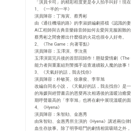
「演員卡司」的精彩程度更是令人拍手叫好！現在
1、《一半的一半》
演員陣容：丁海寅、蔡秀彬
由《通往機場的路》的李淑妍編劇搭檔《認識的妻
AI工程師與古典音樂錄音師如何去愛與克服困難
蔡秀彬之間會擦出什麼樣的火花也很令人好奇。
2、《The Game：向著零點》
演員陣容：玉澤演、李沇熹
玉澤演當完兵後的首部回歸作！懸疑愛情劇《The
能力者與重案組刑警攜手追查連續殺人魔的故事！
3、《天氣好的話，我去找你》
演員陣容：朴敏英、徐康俊、李宰旭
改編自同名小說，《天氣好的話，我去找你》是一
的海媛與經營書店的恩燮再次相遇後的溫暖治癒愛
期呼聲最高的「李宰旭」也將在劇中展現溫暖的面
4、《Hyena》
演員陣容：朱智勛、金惠秀
由朱智勛、金惠秀所主演的《Hyena》講述兩位
血生存故事。除了明爭暗鬥的劇情相當吸睛之外，