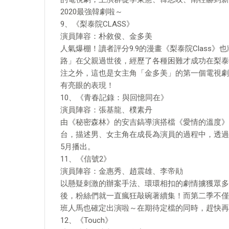
2020最強韓劇啦～
9、《梨泰院CLASS》
演員陣容：朴敘俊、金多美
人氣爆棚！讀者評分9.9的漫畫《梨泰院Class
路」在父親過世後，經歷了各種困難才成功在梨泰
注之外，這也是女主角「金多美」的第一個電視劇
有亮眼的表現！
10、《青春記錄：與回憶同在》
演員陣容：張基龍、樸素丹
由《秘密森林》的安吉鎬導演搭檔《愛情的溫度》
台，描述男、女主角在成長為演員的過程中，透過
5月播出。
11、《信號2》
演員陣容：金惠秀、趙震雄、李帝勛
以懸疑刺激的辦案手法、環環相扣的劇情擄獲眾多
後，粉絲們就一直瘋狂敲碗著續集！而第二季不僅
班人馬也確定出演啦～在期待定檔的同時，趕快再
12、《Touch》