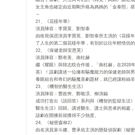
女主角也確定由近期剛升格為媽媽的「金泰熙」搭
～
21、《花樣年華》
演員陣容：李寶英、劉智泰
由收視保證演員李寶英、劉智泰所主演的《花樣年
了人生的第二個花樣年華，有別於以往年輕情侶的
22、《保健老師安恩英》
演員陣容：鄭有美、南柱赫
繼《耀眼》與韓志旼合作後，「南柱赫」在202
英》！該劇講述一位擁有驅魔能力的保健老師與男
養眼組合和奇幻的驅魔喜劇題材，就已經讓粉絲非
23、《機智的醫生生活》
演員陣容：曹政奭、鄭敬淏、柳演錫
成功打造出《請回答》系列與《機智的監獄生活》
醫生生活》回歸。講述醫生、護士與患者的相處，
該劇在開播前就獲得不少熱度。
24、《秘密森林2》
由名演員裴斗娜、曹承佑主演的懸疑偵探劇《秘密