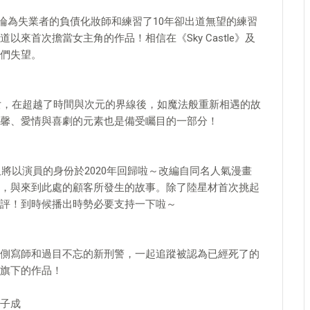
了淪為失業者的負債化妝師和練習了10年卻出道無望的練習
來首次擔當女主角的作品！相信在《Sky Castle》及
們失望。
男女，在超越了時間與次元的界線後，如魔法般重新相遇的故
馨、愛情與喜劇的元素也是備受矚目的一部分！
又將以演員的身份於2020年回歸啦～改編自同名人氣漫畫
，與來到此處的顧客所發生的故事。除了陸星材首次挑起
評！到時候播出時勢必要支持一下啦～
側寫師和過目不忘的新刑警，一起追蹤被認為已經死了的
N旗下的作品！
子成