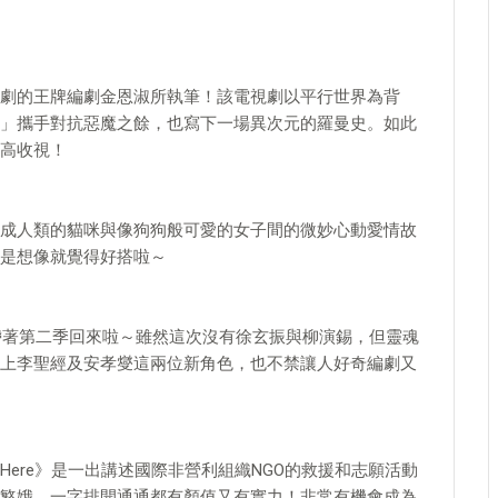
劇的王牌編劇金恩淑所執筆！該電視劇以平行世界為背
」攜手對抗惡魔之餘，也寫下一場異次元的羅曼史。如此
高收視！
成人類的貓咪與像狗狗般可愛的女子間的微妙心動愛情故
是想像就覺得好搭啦～
又帶著第二季回來啦～雖然這次沒有徐玄振與柳演錫，但靈魂
上李聖經及安孝燮這兩位新角色，也不禁讓人好奇編劇又
ere》是一出講述國際非營利組織NGO的救援和志願活動
慜娥，一字排開通通都有顏值又有實力！非常有機會成為