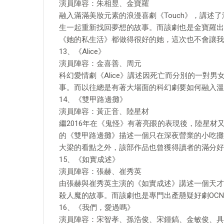
演員陣容：朱相昱、金寶羅
融入滿滿美妝元素的浪漫喜劇《Touch》，講述
生一起重新找回夢想的故事。而該劇也是金寶羅出道以
《她的私生活》都做得很好的她，這次也不會讓我
13、《Alice》
演員陣容：金喜善、周元
科幻愛情劇《Alice》講述因死亡而分別的一對
事。而以往總是有著大場面的科幻劇要如何融入溫
14、《雙甲路邊攤》
演員陣容：黃正音、陸星材
繼2016年在《鬼怪》有著亮眼的表現後，陸星材
的《雙甲路邊攤》描述一個只在深夜營業的小吃攤
大梁的看點之外，該部作品也曾獲得讀者的滿分好
15、《如實成述》
演員陣容：張赫、崔秀英
由張赫與崔秀英主演的《如實成述》講述一個天才
殺人魔的故事。而該劇也是專門出產懸疑好劇OC
16、《我們，愛過嗎》
演員陣容：宋智孝、孫浩俊、宋鍾鎬、金敏俊、具