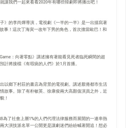
就讓我們一起來看看2020年有哪些韓劇即將播出吧！
子》的李尚燁導演，電視劇《一半的一半》是一出描寫著
的故事！這次丁海寅一改年下男的角色，首次擔當歐巴！和
 Game：向著零點》講述擁有著能看見死者臨死瞬間的超
預計將接檔《有瑕疵的人們》於1月首播。
出以鄉下村莊的書店為背景的電視劇。講述厭倦都市生活
情故事。除了有朴敏英、徐康俊兩大高顏值演員之外，近
貌！
律師為了社會上層1%的人們代理法律服務而展開的一連串熱
兩大演技派名單一公開更是讓劇迷們紛紛喊著開追！想必