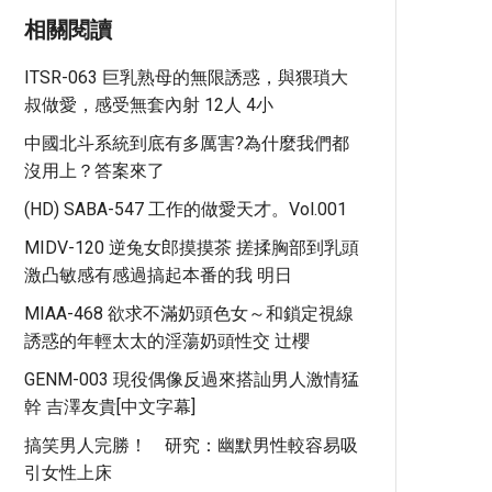
相關閱讀
ITSR-063 巨乳熟母的無限誘惑，與猥瑣大
叔做愛，感受無套內射 12人 4小
中國北斗系統到底有多厲害?為什麼我們都
沒用上？答案來了
(HD) SABA-547 工作的做愛天才。Vol.001
MIDV-120 逆兔女郎摸摸茶 搓揉胸部到乳頭
激凸敏感有感過搞起本番的我 明日
MIAA-468 欲求不滿奶頭色女～和鎖定視線
誘惑的年輕太太的淫蕩奶頭性交 辻櫻
GENM-003 現役偶像反過來搭訕男人激情猛
幹 吉澤友貴[中文字幕]
搞笑男人完勝！ 研究：幽默男性較容易吸
引女性上床