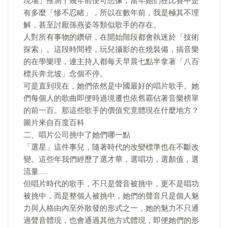
現場」推測十幾年前便可想像，當年她們在比賽中是
有多麼「慘不忍睹」，所以在數年前，我是極其不理
解，甚至討厭孫燕姿等類似歌手的存在。
人對所有事物的鑽研，在開始階段都會執迷於「技術
探索」。這段時間裡，玩兒攝影的在燒裝備，搞音樂
的在學樂理，連主持人都每天早晨七點半拿著「八百
標兵奔北坡」念個不停。
可是直到現在，她們依然是中國最好的唱片歌手。她
們每個人的歌曲即便時過境遷也依舊霸佔著音樂榜單
的前一百。那這些歌手的價值究竟體現在什麼地方？
圖片來自百度百科
二、唱片公司挑中了她們哪一點
「選星」這件事兒，隨著時代的改變標準也在不斷改
變。這些年我們經歷了選才華，選唱功，選顏值，選
流量……
但唱片時代的歌手，不只是聲音被挑中，更不是唱功
被挑中，而是整個人被挑中，她們的聲音只是個人魅
力與人格由內至外散發的形式之一，她的魅力不只通
過聲音體現，也會通過其他方式體現，即便她們的形