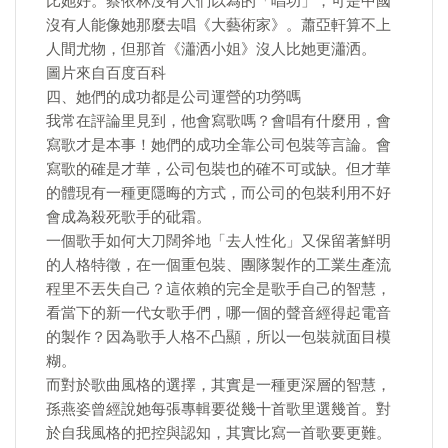
比她好。蔡依林沒有人們以為的「唱功」，可是中國
沒有人能像她那麼去唱《大藝術家》。蕭亞軒算不上
人間尤物，但那首《瀟洒小姐》沒人比她更瀟洒。
圖片來自百度百科
四、她們的成功都是公司運營的功勞嗎
我常在評論里見到，他會寫歌嗎？會唱有什麼用，會
寫歌才是本事！她們的成功全靠公司包裝等言論。會
寫歌的確是才華，公司包裝也的確不可或缺。但才華
的體現有一種更隱晦的方式，而公司的包裝利用不好
會成為殺死歌手的砒霜。
一個歌手如何大刀闊斧地「去人性化」又保留著鮮明
的人格特徵，在一個重包裝、團隊製作的工業生產流
程里不丟失自己？這依賴的完全是歌手自己的智慧，
看當下的新一代女歌手們，哪一個的聲音經得起電音
的製作？因為歌手人格不凸顯，所以一包裝就面目模
糊。
而對於歌曲風格的選擇，其實是一種更深層的智慧，
孫燕姿曾經說她每張專輯要從幾十首歌里選幾首。對
於自我風格的把控與認知，其實比寫一首歌要更難。