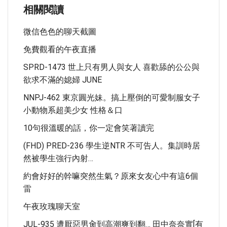
相關閱讀
微信色色的聊天截圖
免費觀看的午夜直播
SPRD-1473 世上只有男人與女人 喜歡舔的公公與
欲求不滿的媳婦 JUNE
NNPJ-462 東京圓光妹。搞上壓倒的可愛制服女子
小動物系超美少女 性格＆口
10句很溫暖的話，你一定會笑著讀完
(FHD) PRED-236 學生逆NTR 不可告人。集訓時居
然被學生強行內射…
約會好好的幹嘛突然生氣？原來女友心中有這6個
雷
午夜玫瑰聊天室
JUL-935 遭厭惡男肏到高潮爽到翻… 田中奈奈實[有