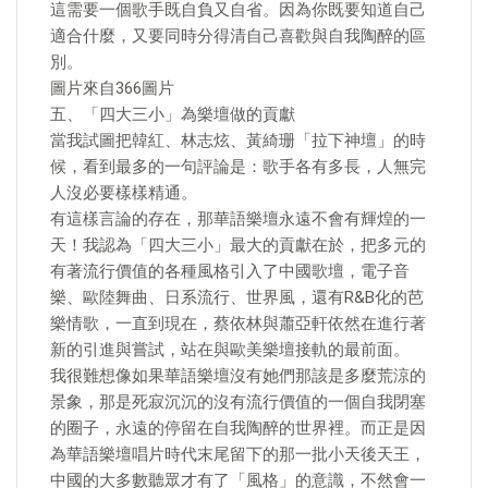
這需要一個歌手既自負又自省。因為你既要知道自己
適合什麼，又要同時分得清自己喜歡與自我陶醉的區
別。
圖片來自366圖片
五、「四大三小」為樂壇做的貢獻
當我試圖把韓紅、林志炫、黃綺珊「拉下神壇」的時
候，看到最多的一句評論是：歌手各有多長，人無完
人沒必要樣樣精通。
有這樣言論的存在，那華語樂壇永遠不會有輝煌的一
天！我認為「四大三小」最大的貢獻在於，把多元的
有著流行價值的各種風格引入了中國歌壇，電子音
樂、歐陸舞曲、日系流行、世界風，還有R&B化的芭
樂情歌，一直到現在，蔡依林與蕭亞軒依然在進行著
新的引進與嘗試，站在與歐美樂壇接軌的最前面。
我很難想像如果華語樂壇沒有她們那該是多麼荒涼的
景象，那是死寂沉沉的沒有流行價值的一個自我閉塞
的圈子，永遠的停留在自我陶醉的世界裡。而正是因
為華語樂壇唱片時代末尾留下的那一批小天後天王，
中國的大多數聽眾才有了「風格」的意識，不然會一