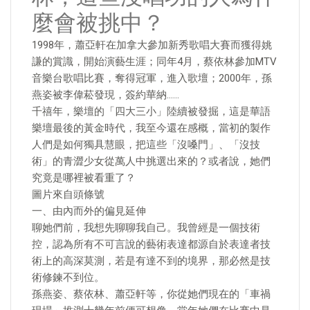
麼會被挑中？
1998年，蕭亞軒在加拿大參加新秀歌唱大賽而獲得姚
謙的賞識，開始演藝生涯；同年4月，蔡依林參加MTV
音樂台歌唱比賽，奪得冠軍，進入歌壇；2000年，孫
燕姿被李偉菘發現，簽約華納……
千禧年，樂壇的「四大三小」陸續被發掘，這是華語
樂壇最後的黃金時代，我至今還在感概，當初的製作
人們是如何獨具慧眼，把這些「沒嗓門」、「沒技
術」的青澀少女從萬人中挑選出來的？或者說，她們
究竟是哪裡被看重了？
圖片來自頭條號
一、由內而外的偏見延伸
聊她們前，我想先聊聊我自己。我曾經是一個技術
控，認為所有不可言說的藝術表達都源自於表達者技
術上的高深莫測，若是有達不到的境界，那必然是技
術修鍊不到位。
孫燕姿、蔡依林、蕭亞軒等，你從她們現在的「車禍