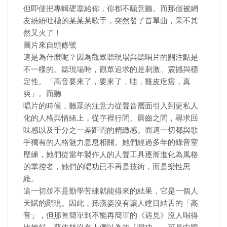
但即便把專輯硬塞給你，你都不願意聽。而那個被網
友紛紛吐槽的某某某歌手，突然發了首單曲，果不其
然又火了！
圖片來自頭條號
這是為什麼呢？因為觀眾聽現場與聽唱片的關注點是
不一樣的。聽現場時，觀眾追求的是刺激、震撼與穩
定性。「高音要來了，要來了，哇，雞皮疙瘩，真
爽」。而聽
唱片的時候，聽眾的注意力從聲音層面引入到更私人
化的人格與情緒上，從字裡行間、唇齒之間，尋求回
味感以及千分之一差距間的精緻感。而這一切都與歌
手獨有的人格魅力息息相關。她們經過多年的錄音室
歷練，她們從當年製作人的人聲工具逐漸進化為風格
的掌控者，她們的唱功已不再是技術，而是樂性思
維。
這一切並不是勤學苦練就能得來的結果，它是一個人
天賦的顯現。因此，孫燕姿沒有讓人瞠目結舌的「高
音」，但那首簡單到不能再簡單的《遇見》沒人唱得