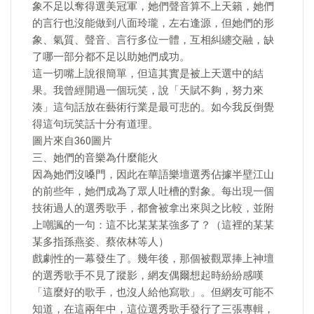
象不足以奪得選美冠軍，她們聲音算不上天籟，她們
的言行也沒能做到八面玲瓏，左右逢源，但她們的形
象、氣質、聲音、言行多位一體，互相糾纏交融，缺
了哪一部分都不足以助她們成功。
這一切嘴上說很簡單，但這其實是被上天選中的結
果。我曾經開過一個玩笑，說「天賦不夠，努力來
湊」這句話放在藝術行業是最可悲的。如今我反倒覺
得這句玩笑話十分有道理。
圖片來自360圖片
三、她們的音樂為什麼能火
因為她們沒嗓門，因此在華語樂壇選秀佔據半壁江山
的前些年，她們成為了眾人吐槽的對象。每出現一個
技術過人的選秀歌手，都會被拿出來與之比較，並附
上嘲諷的一句：這不比某某某強多了？（這裡的某某
某多指孫燕姿、蔡依林等人）
戲劇性的一幕發生了。幾年後，那個被觀眾捧上神壇
的選秀歌手不見了蹤影，網友偶爾想起時紛紛感嘆
「這麼好的歌手，也沒人給他寫歌」。但網友可能不
知道，在這兩年中，這位選秀歌手發行了三張專輯，