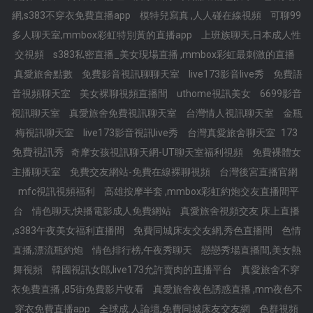
網,s383不穿衣免費直播app
模特兒寫真 ,人人碰在線視頻
可聊99
多人聊天室,mmbox彩虹特別黃的直播app
上班族聊天,日本成人性
交視頻
s383私密直播_美女現場直播 ,mmbox彩虹最刺激的直播
真愛旅舍點數
免費影音視訊聊聊天室
live173影音live秀
免費語
音視頻聊天室
美女裸聊視頻直播間
uthome視訊美女
6699影音
視訊聊天室
真愛旅舍免費視訊聊天室
台灣情人視訊聊天室
金瓶
173
梅視訊聊天室
live173影音視訊live秀
台灣真愛旅舍聊天室
免費視訊秀
奇摩女孩視訊聊天網-UT聊天室福利視頻
免費裸體女
主播聊天室
免費交友網站-免費在線裸聊視頻
台灣後宮直播官網
mfc視訊視頻福利
高雄按摩半套 ,mmbox彩虹約炮交友直播間平
台
情色聊天,快播電影成人免費網站
真愛旅舍視頻交友 床上直播
,s383午夜美女福利直播間
免費同城床友交友網,秀色直播間
色情
直播,漂流瓶約炮
情色排行榜,午夜秀聊天
戀戀秀場直播間,美女熱
舞視頻
韓國視訊女郎,live173允許賣肉的直播平台
真愛旅舍不穿
衣免費直播 ,85街免費影片收看
真愛旅舍夜色誘惑直播 ,mm夜色不
穿衣免費直播app
全球成.人論壇,免費同城床友交友網
色群視頻