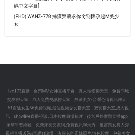
碼中文字幕]
(FHD) WANZ-778 捕獲哭著求你肏到懷孕超M美少
女
live173直播
台灣MM女神直播平台
真人性愛聊天室
免費同城
交友聊天室
成人免費視訊聊天室
黑絲美女-台灣色情視訊聊天
51百途女生56免費視頻,最佳視頻交友聊天室
寂寞聊天室,成人視
訊
showlive直播視訊 ,日本按摩偷攝短片
後宮戶外實戰直播app ,
按摩半套經驗
免費床友交友網,免費視訊聊天秀
後宮美女真人秀
視頻直播 ,85街官網st論壇
沒穿衣的正妹照片,情色按摩
包養美女